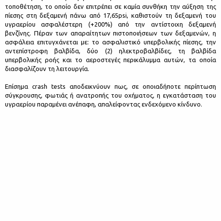
τοποθέτηση, το οποίο δεν επιτρέπει σε καμία συνθήκη την αύξηση της
πίεσης στη δεξαμενή πάνω από 17,65psi, καθιστούν τη δεξαμενή του
υγραερίου ασφαλέστερη (+200%) από την αντίστοιχη δεξαμενή
βενζίνης. Πέραν των απαραίτητων πιστοποιήσεων των δεξαμενών, η
ασφάλεια επιτυγχάνεται με: το ασφαλιστικό υπερβολικής πίεσης, την
αντεπίστροφη βαλβίδα, δύο (2) ηλεκτροβαλβίδες, τη βαλβίδα
υπερβολικής ροής και το αεροστεγές περικάλυμμα αυτών, τα οποία
διασφαλίζουν τη λειτουργία.
Επίσημα crash tests αποδεικνύουν πως, σε οποιαδήποτε περίπτωση
σύγκρουσης, φωτιάς ή ανατροπής του οχήματος, η εγκατάσταση του
υγραερίου παραμένει ανέπαφη, απαλείφοντας ενδεχόμενο κίνδυνο.